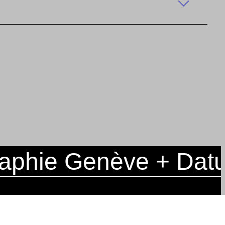
phie Genève + Datum 
ARCHIVE
DATA PRIVACY
IMPRINT