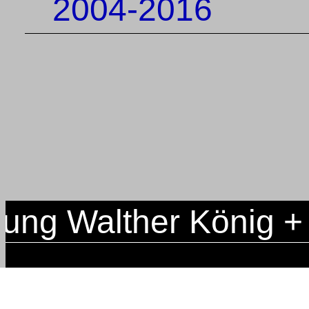
2004-2016
g Walther König + Ce
CONTACT