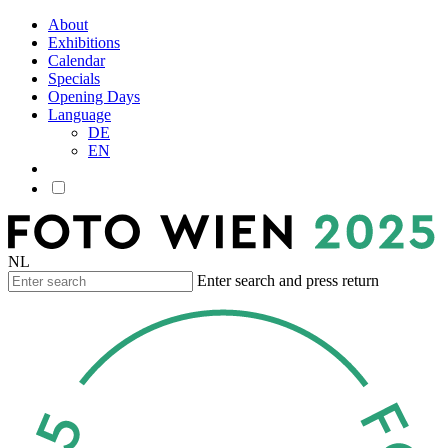
About
Exhibitions
Calendar
Specials
Opening Days
Language
DE
EN
NL
Enter search and press return