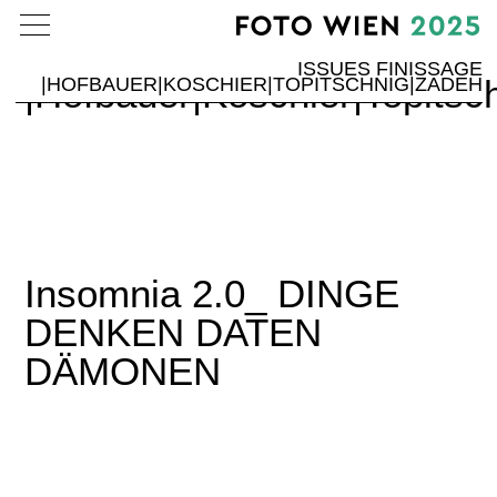
ISSUES Finissage
ISSUES FINISSAGE
|Hofbauer|Koschier|Topitsc
|HOFBAUER|KOSCHIER|TOPITSCHNIG|ZADEH
Insomnia 2.0_ DINGE
DENKEN DATEN
DÄMONEN